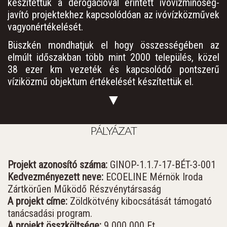
készítettük a derogációval érintett ivóvízminőség-
javító projektekhez kapcsolódóan az ivóvízközművek
vagyonértékelését.
Büszkén mondhatjuk el hogy összességében az
elmúlt időszakban több mint 2000 település, közel
38 ezer km vezeték és kapcsolódó pontszerű
víziközmű objektum értékelését készítettük el.
▼
PÁLYÁZAT
Projekt azonosító száma:
GINOP-1.1.7-17-BÉT-3-001
Kedvezményezett neve:
ECOELINE Mérnök Iroda
Zártkörűen Működő Részvénytársaság
A projekt címe:
Zöldkötvény kibocsátását támogató
tanácsadási program.
A projekt összköltsége:
9 000 000 Ft