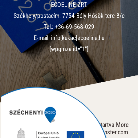
ECOELINE ZRT.
Székhely/postacím: 7754 Bóly Hősök tere 8/c
Tel.: +36-69-568-029
E-mail: info[kukac]ecoeline.hu
[wpgmza id="1"]
2023 ECOELINE ZRT. Minden jog fenntartva More
Stock Photo Templates at TemplateMonster.com