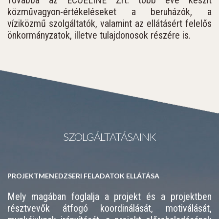
Továbbá az ECOELINE Zrt. több éve készít
közművagyon-értékeléseket a beruházók, a
víziközmű szolgáltatók, valamint az ellátásért felelős
önkormányzatok, illetve tulajdonosok részére is.
SZOLGÁLTATÁSAINK
PROJEKTMENEDZSERI FELADATOK ELLÁTÁSA
Mely magában foglalja a projekt és a projektben
résztvevők átfogó koordinálását, motiválását,