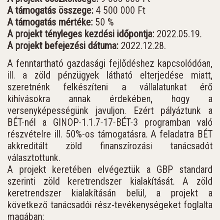
A támogatás összege:
4 500 000 Ft
A támogatás mértéke:
50 %
A projekt tényleges kezdési időpontja:
2022.05.19.
A projekt befejezési dátuma:
2022.12.28.
A fenntartható gazdasági fejlődéshez kapcsolódóan,
ill. a zöld pénzügyek látható elterjedése miatt,
szeretnénk felkészíteni a vállalatunkat érő
kihívásokra annak érdekében, hogy a
versenyképességünk javuljon. Ezért pályáztunk a
BÉT-nél a GINOP-1.1.7-17-BÉT-3 programban való
részvételre ill. 50%-os támogatásra. A feladatra BÉT
akkreditált zöld finanszírozási tanácsadót
választottunk.
A projekt keretében elvégeztük a GBP standard
szerinti zöld keretrendszer kialakítását. A zöld
keretrendszer kialakításán belül, a projekt a
következő tanácsadói rész-tevékenységeket foglalta
magában: