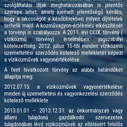
szolgáltatási díjak meghatározásában is jelentős
szerepe lehet, amely kiemelt jelentőségű kérdés,
hogy a lakosságot a későbbiekben milyen díjtételek
terhelik majd. A közművagyon-értékelés elkészítését
a törvényi is szabályozza. A 2011. évi CCIX. törvény (
víziközmű törvény) értelmében jogszabályi
kötelezettség. 2012. július 15-től minden víziközmű
üzemeltetési szerződés kötelező mellékletét képezi
a víziközművek vagyonértékelése.
A fent hivatkozott törvény az alábbi határidőket
állapítja meg:
2012.07.15: a víziközművek vagyonértékelése
minden új üzemeltetési és vagyonkezelési szerződés
kötelező melléklete
2013.01.01 – 2013.12.31: az önkormányzati vagy
állami tulajdonú gazdálkodó szervezetek
tulajdonában lévő víziközművek az ellátásért felelős