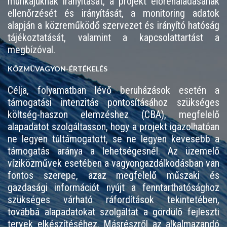
munkájuknak irányítását, a projekt előrehaladásának
ellenőrzését és irányítását, a monitoring adatok
alapján a közreműködő szervezet és irányító hatóság
tájékoztatását, valamint a kapcsolattartást a
megbízóval.
KÖZMŰVAGYON-ÉRTÉKELÉS
Célja, folyamatban lévő beruházások esetén a
támogatási intenzitás pontosításához szükséges
költség-haszon elemzéshez (CBA), megfelelő
alapadatot szolgáltasson, hogy a projekt igazolhatóan
ne legyen túltámogatott, se ne legyen kevesebb a
támogatás aránya a lehetségesnél. Az üzemelő
víziközművek esetében a vagyongazdálkodásban van
fontos szerepe, azaz megfelelő műszaki és
gazdasági információt nyújt a fenntarthatósághoz
szükséges várható ráfordítások tekintetében,
továbbá alapadatokat szolgáltat a gördülő fejleszti
tervek elkészítéséhez. Másrészről az alkalmazandó